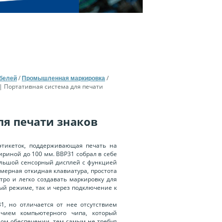
/
/
абелей
Промышленная маркировка
| Портативная система для печати
ля печати знаков
этикеток, поддерживающая печать на
ириной до 100 мм. BBP31 собрал в себе
ольшой сенсорный дисплей с функцией
змерная откидная клавиатура, простота
тро и легко создавать маркировку для
ый режиме, так и через подключение к
, но отличается от нее отсутствием
ичием компьютерного чипа, который
ом обеспечении, тем самым не требуя