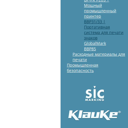
Мощный
промышленный
принтер
BBP31/33 |
Портативная
система для печати
знаков
GlobalMark
BBP85
Расходные материалы для
печати
Промышленная
безопасность