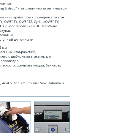
решения
rag & drop" и автоматическая оптимизация
еления параметров и размеров этикеток
Y, QWERTY, QWERTZ, Cyrillic/QWERTY)
 ПК с использованием ПО MarkWare
секунды
 печатью
оступный для очистки
,6 мм
троенных изображений)
икеток, шаблонами этикеток для
убопроводов
пасности: схемы эвакуации, баннеры,
Arial 65 for BRC, Courier New, Tahoma и