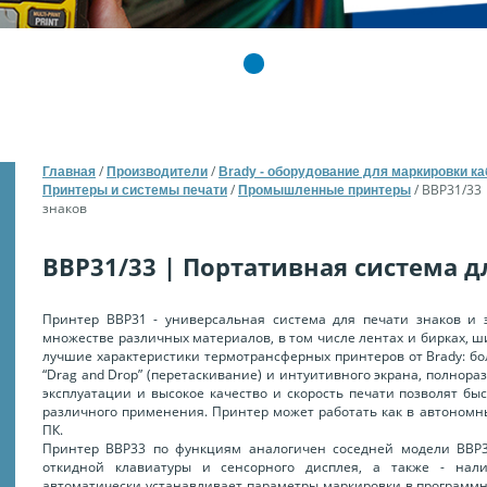
1
2
/
/
Главная
Производители
Brady - оборудование для маркировки к
/
/
BBP31/33 
Принтеры и системы печати
Промышленные принтеры
знаков
BBP31/33 | Портативная система д
Принтер BBP31 - универсальная система для печати знаков и 
множестве различных материалов, в том числе лентах и бирках, ш
лучшие характеристики термотрансферных принтеров от Brady: б
“Drag and Drop” (перетаскивание) и интуитивного экрана, полнора
эксплуатации и высокое качество и скорость печати позволят быс
различного применения. Принтер может работать как в автономн
ПК.
Принтер BBP33 по функциям аналогичен соседней модели ВBР31
откидной клавиатуры и сенсорного дисплея, а также - нал
автоматически устанавливает параметры маркировки в программн