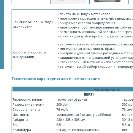
• печать на 40 видах материалов
• маркировка проводов и панелей, заводских
Решение основных задач
• общая маркировка оборудования
маркировки
• маркировка труб, универсальные вырубные 
• возможность автономной работы или через
• этикетки для труб и пробирок, кассет и фла
• автоматическая установка параметров этике
• минимальная возможность брака
Удобство и простота
• быстрая и удобная замена расходных матер
эксплуатации
• защищенные от неправильной установки ка
• блокировочный механизм исключает повре
• автоматический выбор скорости и температу
Технические характеристики и комплектация
Характеристики
BBP31
Технология печати
термотрансферная
термо
Разрешение печати
300 dpi
300 dp
Скорость печати
76 мм/с
76 мм/
Цветность
монохромная (по цвету риббона)
монохр
Габариты
280 x 225 x 305 мм
304,8 x
Вес
6,5 кг
5,5 кг
Клавиатура
откидная полноразмерная
нет