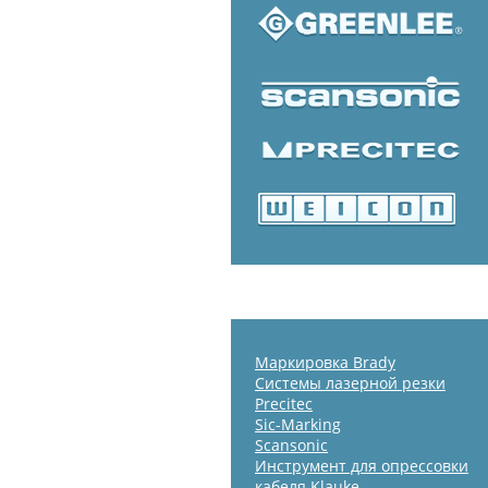
Маркировка Brady
Системы лазерной резки
Precitec
Sic-Marking
Scansonic
Инструмент для опрессовки
кабеля Klauke