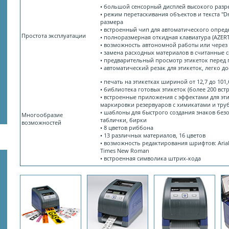
• большой сенсорный дисплей высокого раз
• режим перетаскивания объектов и текста "D
размера
• встроенный чип для автоматического опред
Простота эксплуатации
• полноразмерная откидная клавиатура (AZERT
• возможность автономной работы или через
• замена расходных материалов в считанные 
• предварительный просмотр этикеток перед
• автоматический резак для этикеток, легко д
• печать на этикетках шириной от 12,7 до 101
• библиотека готовых этикеток (более 200 вс
• встроенные приложения с эффектами для эт
маркировки резервуаров с химикатами и тр
• шаблоны для быстрого создания знаков безо
Многообразие
таблички, бирки
возможностей
• 8 цветов риббона
• 13 различных материалов, 16 цветов
• возможность редактирования шрифтов: Arial, 
Times New Roman
• встроенная символика штрих-кода