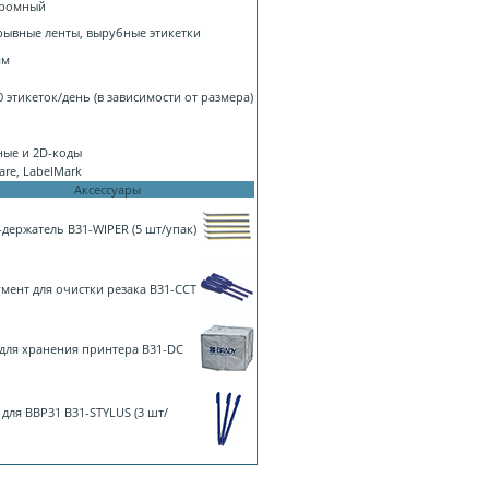
ромный
ывные ленты, вырубные этикетки
мм
0 этикеток/день (в зависимости от размера)
ные и 2D-коды
re, LabelMark
Аксессуары
держатель B31-WIPER (5 шт/упак)
мент для очистки резака B31-CCT
для хранения принтера B31-DC
 для BBP31 B31-STYLUS (3 шт/