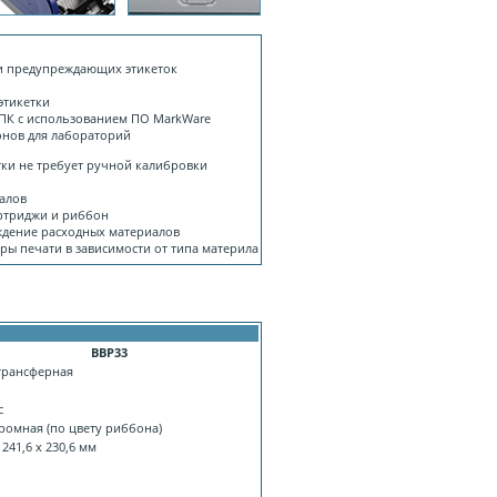
 и предупреждающих этикеток
этикетки
 ПК с использованием ПО MarkWare
конов для лабораторий
тки не требует ручной калибровки
иалов
ртриджи и риббон
ждение расходных материалов
ры печати в зависимости от типа материла
BBP33
трансферная
i
с
омная (по цвету риббона)
 241,6 x 230,6 мм