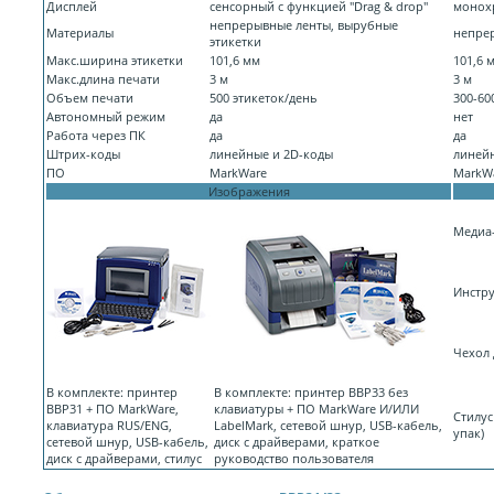
Дисплей
сенсорный с функцией "Drag & drop"
монох
непрерывные ленты, вырубные
Материалы
непрер
этикетки
Макс.ширина этикетки
101,6 мм
101,6 
Макс.длина печати
3 м
3 м
Объем печати
500 этикеток/день
300-60
Автономный режим
да
нет
Работа через ПК
да
да
Штрих-коды
линейные и 2D-коды
линей
ПО
MarkWare
MarkWa
Изображения
Медиа-
Инстру
Чехол 
В комплекте: принтер
В комплекте: принтер BBP33 без
BBP31 + ПО MarkWare,
клавиатуры + ПО MarkWare И/ИЛИ
Стилус
клавиатура RUS/ENG,
LabelMark, сетевой шнур, USB-кабель,
упак)
сетевой шнур, USB-кабель,
диск с драйверами, краткое
диск с драйверами, стилус
руководство пользователя