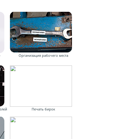
е
Организация рабочего места
елей
Печать бирок