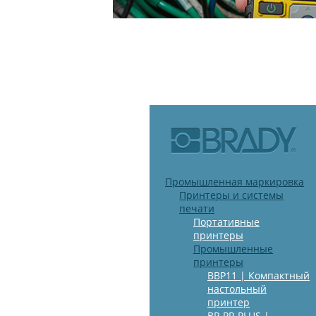
Промышленная маркировка
Принтеры и системы
печати
Портативные
принтеры
Промышленные
принтеры
BBP11 | Компактный
настольный
принтер
BP-PR PLUS |