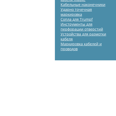
Кабельные наконечники
Ударно точечная
маркировка
Сопла для Trumpf
Инструменты для
перфорации отверстий
Устройства для размотки
кабеля
Маркировка кабелей и
проводов